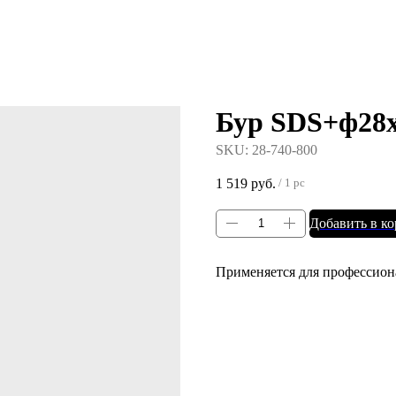
Бур SDS+ф28x
SKU:
28-740-800
1 519
руб.
/
1 pc
Добавить в к
Применяется для профессион