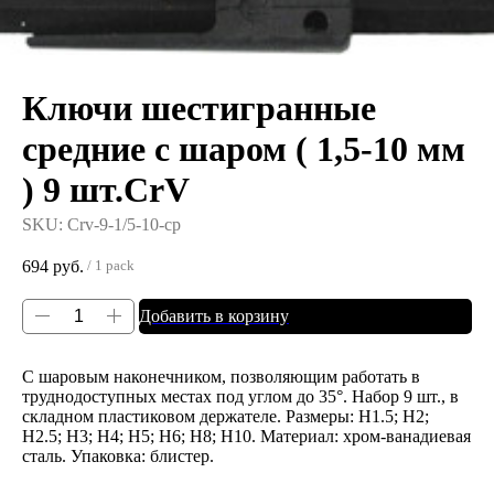
Ключи шестигранные
средние с шаром ( 1,5-10 мм
) 9 шт.CrV
SKU:
Crv-9-1/5-10-ср
694
руб.
/
1 pack
Добавить в корзину
C шаровым наконечником, позволяющим работать в
труднодоступных местах под углом до 35°. Набор 9 шт., в
складном пластиковом держателе. Размеры: Н1.5; H2;
H2.5; H3; H4; H5; H6; H8; H10. Материал: хром-ванадиевая
сталь. Упаковка: блистер.