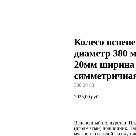
Колесо вспен
диаметр 380 
20мм ширина 
симметрична
380-20-83
2025,00
руб.
Добавить в корзину
Вспененный полиуретан. Пла
(игольчатый) подшипник. Так
мягкостью и тихой эксплуат